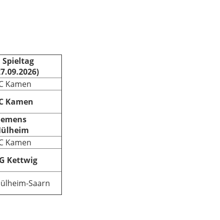
. Spieltag
27.09.2026)
C Kamen
C Kamen
iemens
ülheim
C Kamen
G Kettwig
ülheim-Saarn