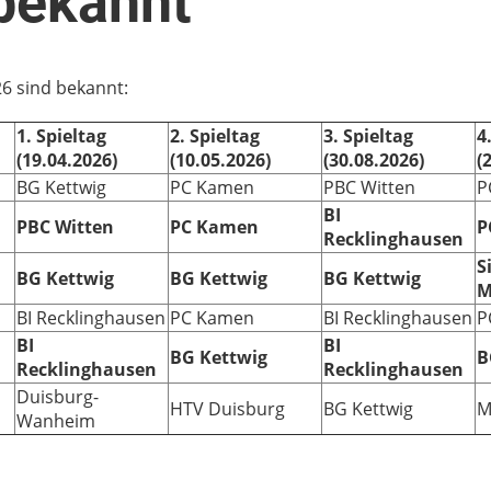
bekannt
26 sind bekannt:
1. Spieltag
2. Spieltag
3. Spieltag
4
(19.04.2026)
(10.05.2026)
(30.08.2026)
(
BG Kettwig
PC Kamen
PBC Witten
P
BI
PBC Witten
PC Kamen
P
Recklinghausen
S
BG Kettwig
BG Kettwig
BG Kettwig
M
BI Recklinghausen
PC Kamen
BI Recklinghausen
P
BI
BI
BG Kettwig
B
Recklinghausen
Recklinghausen
Duisburg-
HTV Duisburg
BG Kettwig
M
Wanheim