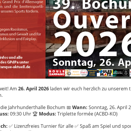
 weit! Am
26. April 2026
laden wir euch herzlich zu unserem t
n.
die Jahrhunderthalle Bochum 📅
Wann:
Sonntag, 26. April 
uss:
09:30 Uhr 🏆
Modus:
Triplette formée (ACBD-KO)
uch:
✅ Lizenzfreies Turnier für alle ✅ Spaß am Spiel und spor