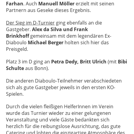
Farhan
. Auch
Manuell Möller
erzielt mit seinen
Partnern aus Geseke dieses Ergebnis.
Der Sieg im D-Turnier
ging ebenfalls an die
Gastgeber.
Alex da Silva und Frank
Brinkhoff
gemeinsam mit dem legendären Ex-
Diaboulo
Michael Berger
holten sich hier das
Preisgeld.
Platz 3 im D ging an
Petra Dedy, Britt Ulrich
(mit
Bibi
Schulte
aus Bonn).
Die anderen Diaboulo-Teilnehmer verabschiedeten
sich als gute Gastgeber jeweils in den ersten KO-
Spielen.
Durch die vielen fleißigen HelferInnen im Verein
wurde das Turnier wieder zu einer gelungenen
Veranstaltung und viele Gäste bedankten sich
herzlich für die reibungslose Ausrichtung, das gute
Catering und lobten die einzigartige Atmosphäre des